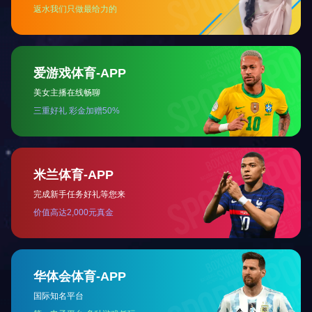
其他统计分析
网络药
查看详情 >>
查看详
世界杯竞猜
公司产品
新闻资讯
技术支持
（中国）官方
网站
ATP酶染色
关于请加快
流式细胞数
新药创制和
检测细胞周
大规模RNA
美味食品隐
明胶酶谱
传染病防治
期
公司名称：
世
提取
藏“三高”风
两科技重大
免疫共沉淀
我国科学家
过碘酸—雪
险 专家倡
专项资金使
界杯竞猜（中
co-ip
曾春雨获美
夫染色
议推动食品
用数据系统
论文评估
我国首个
RT-PCR检
国心脏学院
国）官方网站
包装正面标
填报进度的
PD-1抗癌
测
杰出科学家
识
RNA/DNA
新研究为减
转录因子与
药上市申请
技术咨询：
奖
提取
少皮肤疤痕
启动子荧光
被FDA正式
带来希望
素酶报告基
18088648870
受理 国产