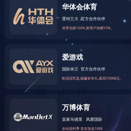
医学实验主要包括分子生物学、细胞生物学、病理
翻译、母语润色改写；专利主要包括发明专利、
要包括单篇学术论文、系列学术论文和学术专著
动物造模