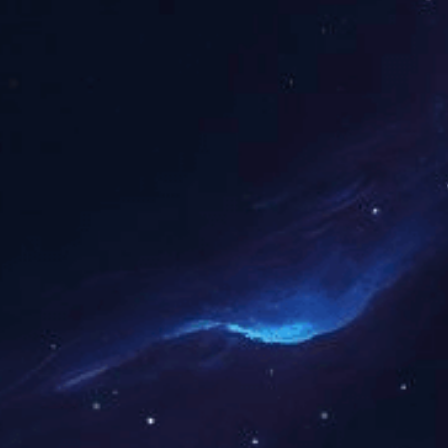
提供
标准化、可重复、经严格验证
的动物疾病模型构
病，严格控制实验变量，确保数据真实可靠”
，为您
我们深信，一个
稳健、可靠
的动物模型是高水平研究
欢迎提供您的具体研究设想，我们将为您量身定制最
上一篇：
动物造模
下一篇：
返回列表