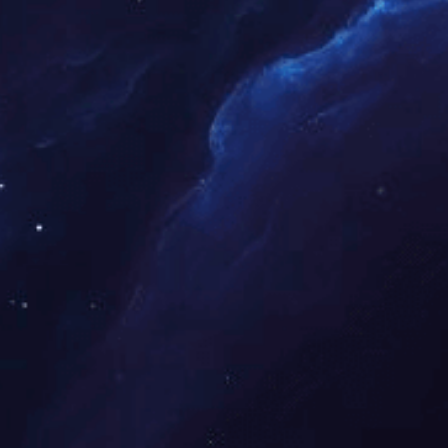
建服务，涵盖心血管、代谢、神经、肿瘤、感染、自身免疫等多
的机制探索、药物研发和转化医学研究提供坚实基石。
的起点。让我们用专业的技术和严谨的态度，为您搭建起连接科
合适的动物模型构建方案。