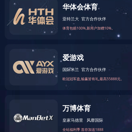
翻译、母语润色改写；专利主要包括发明专利、
要包括单篇学术论文、系列学术论文和学术专著
HuvEC