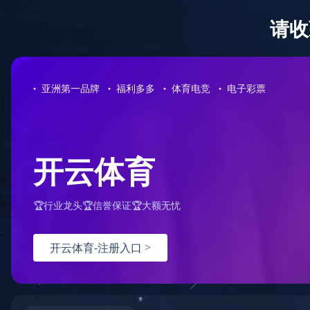
世界杯竞猜（中国）官方网站
欢迎访问世界杯竞猜（中国）官方网站 ！
公司产品
关于我
HuvEC
医学实验主要包括分子生物学、细胞生物学、病理