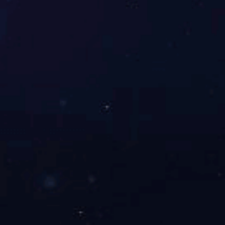
世界杯竞猜
公司产品
新闻资讯
技术支持
（中国）官方
网站
ATP酶染色
关于请加快
流式细胞数
新药创制和
检测细胞周
大规模RNA
美味食品隐
明胶酶谱
传染病防治
期
公司名称：
世
提取
藏“三高”风
两科技重大
免疫共沉淀
我国科学家
过碘酸—雪
险 专家倡
专项资金使
界杯竞猜（中
co-ip
曾春雨获美
夫染色
议推动食品
用数据系统
论文评估
我国首个
RT-PCR检
国心脏学院
国）官方网站
包装正面标
填报进度的
PD-1抗癌
测
杰出科学家
识
RNA/DNA
新研究为减
转录因子与
药上市申请
技术咨询：
奖
提取
少皮肤疤痕
启动子荧光
被FDA正式
带来希望
素酶报告基
18088648870
受理 国产
因检测
抗癌药出海
企业邮箱：
取得实质性
进展
ruiguobio@163.com