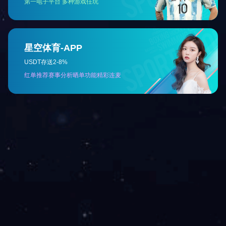
网站
ATP酶染色
关于请加快
流式细胞数
新药创制和
检测细胞周
大规模RNA
美味食品隐
明胶酶谱
传染病防治
期
公司名称：
世
提取
藏“三高”风
两科技重大
免疫共沉淀
我国科学家
过碘酸—雪
险 专家倡
专项资金使
界杯竞猜（中
co-ip
曾春雨获美
夫染色
议推动食品
用数据系统
论文评估
我国首个
RT-PCR检
国心脏学院
国）官方网站
包装正面标
填报进度的
PD-1抗癌
测
杰出科学家
识
RNA/DNA
新研究为减
转录因子与
药上市申请
技术咨询：
奖
提取
少皮肤疤痕
启动子荧光
被FDA正式
带来希望
素酶报告基
18088648870
受理 国产
因检测
抗癌药出海
企业邮箱：
取得实质性
进展
ruiguobio@163.com
办公地址：
长
春市北湖科技
园D区H1栋
301室