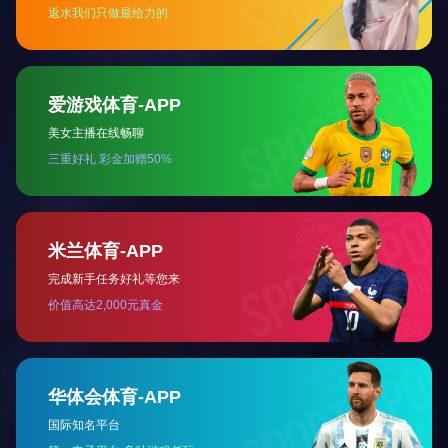
OA染色
过碘酸—
世界杯竞猜
公司产品
新闻资讯
技术支持
（中国）官方