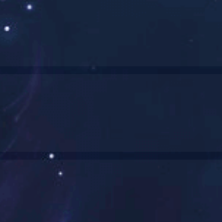
医学实验
>
数据处理分析服务