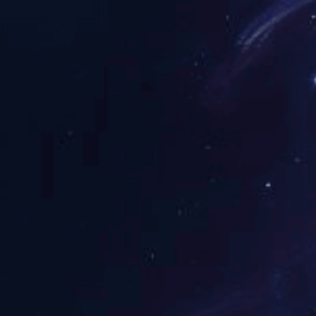
动物饲养
技术支持
动物饲养
流式细胞数检测细胞周期
明胶酶谱
过碘酸—雪夫染色
RT-PC
动物综合
动物造模
动物建模
专利
糖尿病肾病模型
肿瘤模型
© 世界杯竞猜（中国）官方网站 版权所有 联系电话：137566604