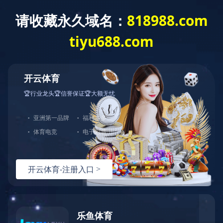
世界杯竞猜（中国）官方网站
欢迎访问世界杯竞猜（中国）官方网站 ！
热线电话：18088648870
公司产品
关于我们
新闻资讯
设备展示
世界杯竞猜（中国）官方网站