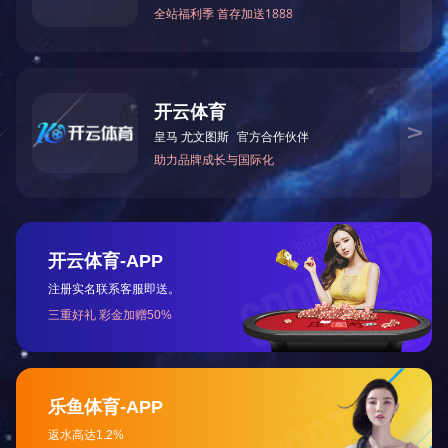
细胞凋亡（apoptosis）指为维持内环境稳定，由基因控
系列基因的激活、表达以及调控等的作用，它并不是病理条件
上一篇：
返回列表