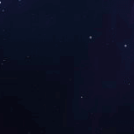
产品展示
细菌
枯草芽孢杆菌涂布
植物乳杆菌革兰氏染色图
酵母菌
酵母菌革兰氏染色
酵母菌镜检