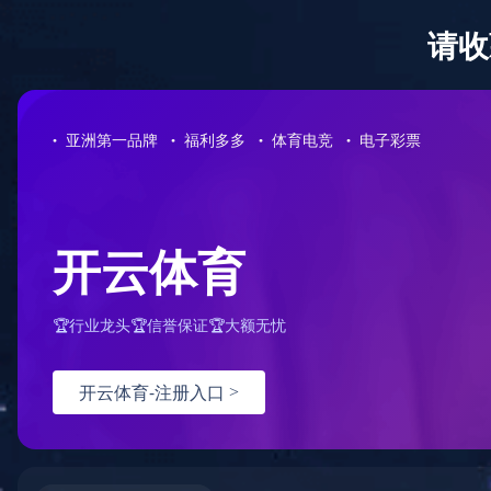
世界杯竞猜（中国）官方网站
欢迎访问世界杯竞猜（中国）官方网站 ！
热线电话：18088648870
公司产品
医学实验
细胞生物学
单细胞测序
细胞克隆形成实验