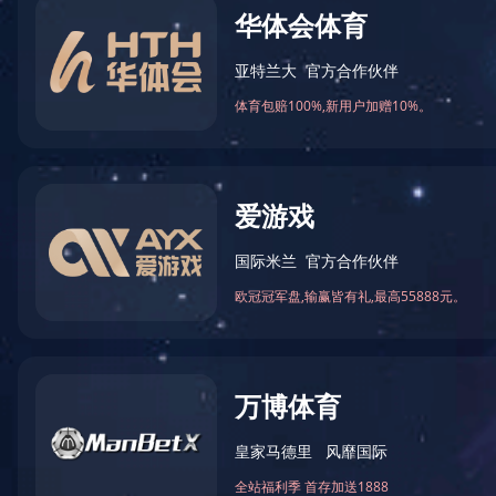
血管形成实验
细胞转染
细胞毒性/增殖检测（CCK8/MTT检测）
世界杯竞猜（中国）官方网站
细胞自噬检测
细胞凋亡检测
细胞侵袭
细胞周期检测
病理学
吉姆萨染色
番红o染色
油红染色
ATP酶染色
结晶紫染色
关于我们
苏丹染色
新闻资讯
阿辛蓝染色
设备展示
刚果红染色
世界杯竞猜（中国）官方网站
过碘酸—雪夫染色
您当前的位置：
世界杯竞猜（中国）官方网站
>
公司产品
>
网状纤维染色
动物饲养
分子生物学
动物饲养
基因检测技术
动物饲养
SCI论文
基因组/转录组测序