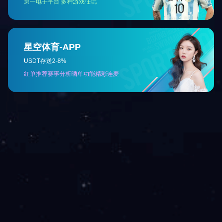
公司名称：
世
提取
藏“三高”风
两科技重大
免疫共沉淀
我国科学家
过碘酸—雪
险 专家倡
专项资金使
界杯竞猜（中
co-ip
曾春雨获美
夫染色
议推动食品
用数据系统
论文评估
我国首个
RT-PCR检
国心脏学院
国）官方网站
包装正面标
填报进度的
PD-1抗癌
测
杰出科学家
识
RNA/DNA
新研究为减
转录因子与
药上市申请
技术咨询：
奖
提取
少皮肤疤痕
启动子荧光
被FDA正式
带来希望
素酶报告基
18088648870
受理 国产
因检测
抗癌药出海
企业邮箱：
取得实质性
进展
ruiguobio@163.com
办公地址：
长
春市北湖科技
园D区H1栋
301室
© 世界杯竞