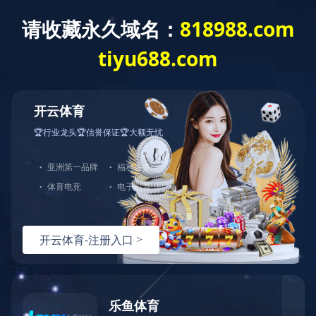
世界杯竞猜（中国）官方网站
欢迎访问世界杯竞猜（中国）官方网站 ！
热线电话：18088648870
公司产品
关于我们
新闻资讯
设备展示
世界杯竞猜（中国）官方网站